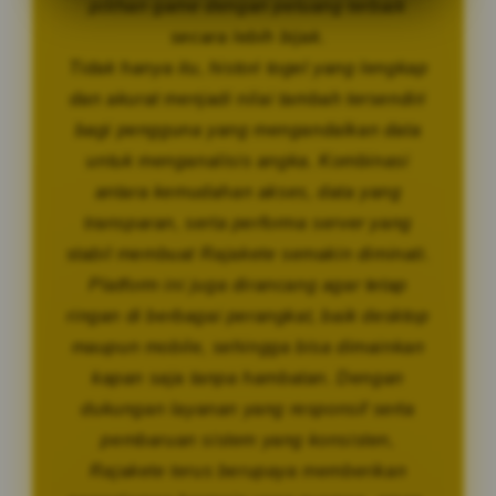
pilihan game dengan peluang terbaik
secara lebih bijak.
Tidak hanya itu, histori togel yang lengkap
dan akurat menjadi nilai tambah tersendiri
bagi pengguna yang mengandalkan data
untuk menganalisis angka. Kombinasi
antara kemudahan akses, data yang
transparan, serta performa server yang
stabil membuat Rajakete semakin diminati.
Platform ini juga dirancang agar tetap
ringan di berbagai perangkat, baik desktop
maupun mobile, sehingga bisa dimainkan
kapan saja tanpa hambatan. Dengan
dukungan layanan yang responsif serta
pembaruan sistem yang konsisten,
Rajakete terus berupaya memberikan