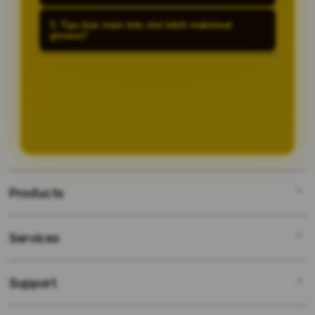
gampang dan cepat. Kamu cuma
yang sering di-update bikin pemain
referensi RTP untuk bantu
Secara umum, pengguna merasa
perlu isi data dasar, lalu login dan
5. Tips biar main toto slot lebih maksimal
merasa punya gambaran lebih jelas
menentukan pilihan game. Tapi tetap
cukup nyaman karena sistemnya
gimana?
langsung bisa mulai main. Nggak
sebelum mulai bermain.
diingat, semua permainan berbasis
stabil dan jarang error. Tapi tetap
butuh langkah ribet, jadi cocok juga
Biar lebih maksimal, coba atur modal
sistem, jadi hasilnya tetap nggak bisa
disarankan untuk selalu bijak dalam
buat pemula yang baru mau coba
dengan baik dan pilih game
dipastikan 100%.
bermain, jangan sampai over, dan
dunia toto slot.
berdasarkan RTP yang tersedia.
pastikan kamu mengakses situs yang
Jangan terlalu terbawa emosi saat
benar agar lebih aman.
bermain, dan tetap kontrol waktu
serta budget. Main santai tapi tetap
pakai strategi biasanya lebih efektif
Products
dibanding asal spin terus.
Services
SITUS TOTO
TOTO SLOT
Support
AppleCare+
TOTO TOGEL
Corporate