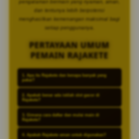
pengalaman bermain yang nyaman, aman,
dan tentunya lebih berpotensi
menghasilkan kemenangan maksimal bagi
setiap penggunanya.
PERTAYAAN UMUM
PEMAIN RAJAKETE
1. Apa itu Rajakete dan kenapa banyak yang
pakai?
Rajakete adalah platform akses
2. Apakah benar ada istilah slot gacor di
untuk bermain toto slot terbaru yang
Rajakete?
lagi banyak dicari. Banyak pemain
Istilah slot gacor biasanya dipakai
3. Gimana cara daftar dan mulai main di
tertarik karena tampilannya simpel,
pemain buat menggambarkan game
Rajakete?
aksesnya cepat, dan pilihan gamenya
yang lagi sering kasih kemenangan.
Proses daftar di Rajakete tergolong
cukup lengkap. Selain itu, info RTP
4. Apakah Rajakete aman untuk digunakan?
Di Rajakete, pemain bisa lihat