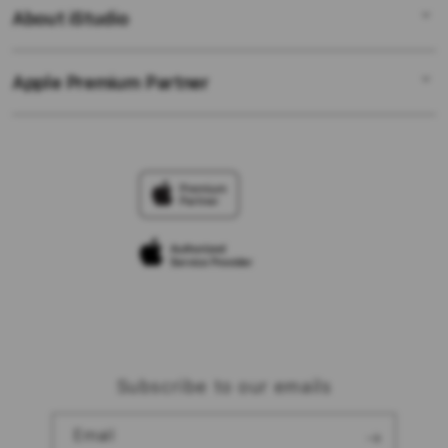
SLOT GACOR
About iStudio
My Account
RAJAKETE
SITUS SLOT GACOR
Collection & Delivery
Elush Service Provider
SITUS TOTO SLOT
Apple Premium Partner
About Us
Returns & Exchanges
Financing Options
BANDAR TOTO
Find an iStudio near you
Contact Us
Trade-in
SLOT TOGEL
Why Shop at iStudio
FAQ
Traveller’s Reservation
Elush Corporate Website
Privacy Policy
Site Terms of Use
Subscribe to our emails
Email