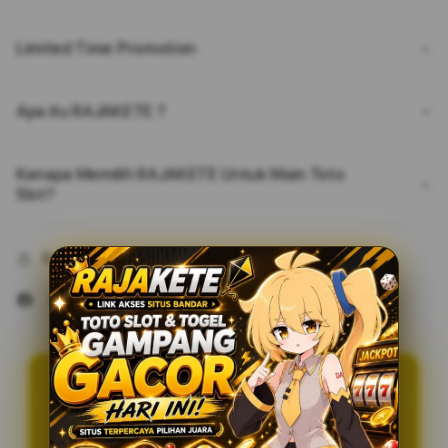
Situs
Situs
Bandar
Band
Limited Time Promotion
Toto
Toto
Slot
Slot
&
&
Apa itu RAJAKETE ?
Togel
Toge
Gampang
Gam
Gacor
Gaco
Kenapa Memilih RAJAKETE Untuk Main Toto
Hari
Hari
Slot?
Ini
Ini
Share
RAJAKETE > Link Akses Situs
Bandar Toto Slot & Togel