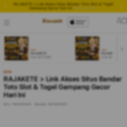
RAJAKETE > Link Akses Situs Bandar Toto Slot & Togel
Gampang Gacor Hari Ini
Daftar Disini !
Lo
in
NEW
NEW
RAJAKETE
RAJAKETE
From $777 SGD
From $10 SGD
NEW
RAJAKETE > Link Akses Situs Bandar
Toto Slot & Togel Gampang Gacor
Hari Ini
SKU:
7854960410
Barcode:
7854960410